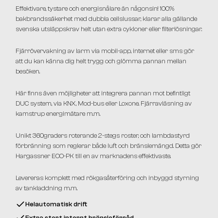
Effektivare, tystare och energisnålare än någonsin! 100%
bakbrandssäkerhet med dubbla cellslussar, klarar alla gällande
svenska utsläppskrav helt utan extra cykloner eller filterlösningar.
Fjärrövervakning av larm via mobil-app, internet eller sms gör
att du kan känna dig helt trygg och glömma pannan mellan
besöken.
Här finns även möjligheter att integrera pannan mot befintligt
DUC system, via KNX, Mod-bus eller Loxone. Fjärravläsning av
kamstrup energimätare m.m.
Unikt 360graders roterande 2-stegs roster, och lambdastyrd
förbränning som reglerar både luft och bränslemängd. Detta gör
Hargassner ECO-PK till en av marknadens effektivaste.
Levereras komplett med rökgasåterföring och inbyggd styrning
av tankladdning m.m.
Helautomatisk drift