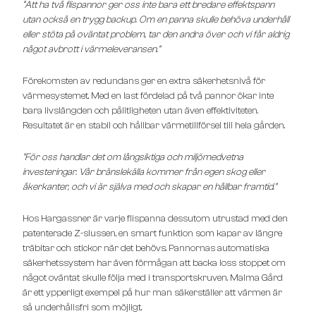
“Att ha
två flispannor ger oss inte bara ett bredare effektspann
utan också en trygg backup. Om en panna skulle behöva underhåll
eller stöta på oväntat problem, tar den andra över och vi får aldrig
något avbrott i värmeleveransen.”
Förekomsten av redundans ger en extra säkerhetsnivå för
värmesystemet. Med en last fördelad på två pannor ökar inte
bara livslängden och pålitligheten utan även effektiviteten.
Resultatet är en stabil och hållbar värmetillförsel till hela gården.
”För oss handlar det om långsiktiga och miljömedvetna
investeringar. Vår bränslekälla kommer från egen skog eller
åkerkanter, och vi är själva med och skapar en hållbar framtid.”
Hos Hargassner är varje flispanna dessutom utrustad med den
patenterade Z-slussen, en smart funktion som kapar av längre
träbitar och stickor när det behövs. Pannornas automatiska
säkerhetssystem har även förmågan att backa loss stoppet om
något oväntat skulle följa med i transportskruven. Malma Gård
är ett ypperligt exempel på hur man säkerställer att värmen är
så underhållsfri som möjligt.