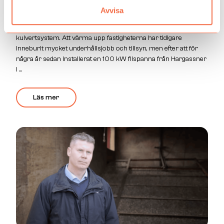
Lantbruket Ölmetorp
Avvisa
Sven Göransson driver ett lantbruk i Ölmetorp utanför
Norrköping med flera byggnader ihopkopplade via ett
kulvertsystem. Att värma upp fastigheterna har tidigare
inneburit mycket underhållsjobb och tillsyn, men efter att för
några år sedan installerat en 100 kW flispanna från Hargassner
i ...
Läs mer