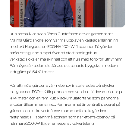
Kusinerna Nicas och Sören Gustafsson driver gemensamt
Malma Gård i Ydre som värms upp av en kaskadanläggning
med två Hargassner ECO-HK 100kW flispannor. På gården
sträcker sig landskapet över ett stort boningshus,
verkstadslokaler, maskinhall och ett hus med torp för uthyrning.
För några år sedan slutfördes det senaste bygget, en modern
ladugård på 54×21 meter.
För att möta g
årdens värmebehov installerades två stycken
Hargassner ECO-HK flispannor med vardera fjäderomrörare på
4×4 meter och en fem kubik ackumulatortank som pannorna
arbetar tillsammans med. Pannrummet är centralt placerat på
gården och ett kulvertnätverk sammanför alla gårdens
fastigheter. Till spannmålstorken som har ett effektbehov på
närmare 200kW ligger en separat kulvertslang.