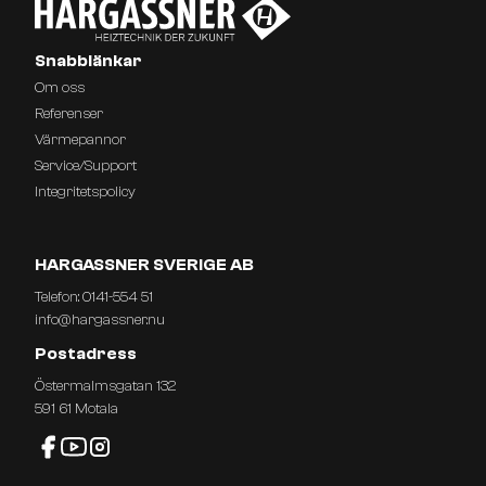
Snabblänkar
Om oss
Referenser
Värmepannor
Service/Support
Integritetspolicy
HARGASSNER SVERIGE AB
Telefon:
0141-554 51
info@hargassner.nu
Postadress
Östermalmsgatan 132
591 61 Motala