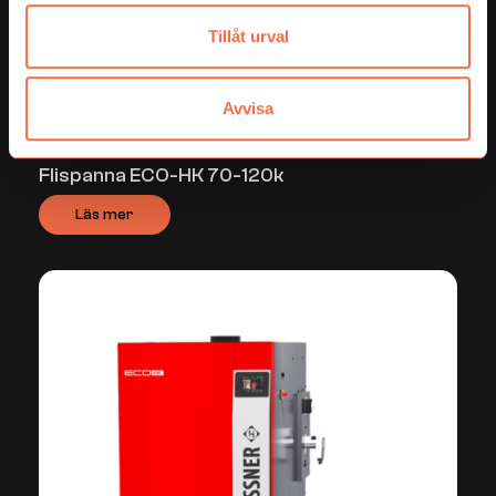
Tillåt urval
Avvisa
Flispannor
Flispanna ECO-HK 70-120k
Läs mer