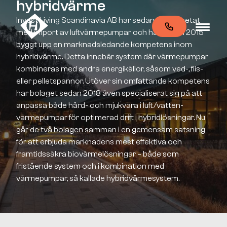
hybridvärme
Invest Living Scandinavia AB har sedan 2011 arbetat
med import av luftvärmepumpar och har sedan 2015
byggt upp en marknadsledande kompetens inom
hybridvärme. Detta innebär system där värmepumpar
kombineras med andra energikällor, såsom ved-, flis-
eller pelletspannor. Utöver sin omfattande kompetens
har bolaget sedan 2018 även specialiserat sig på att
anpassa både hård- och mjukvara i luft/vatten-
värmepumpar för optimerad drift i hybridlösningar. Nu
går de två bolagen samman i en gemensam satsning
för att erbjuda marknadens mest effektiva och
framtidssäkra biovärmelösningar – både som
fristående system och i kombination med
värmepumpar, så kallade hybridvärmesystem.