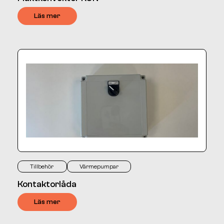
Läs mer
Tillbehör
Värmepumpar
Kontaktorlåda
Läs mer