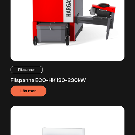
Flispannor
Flispanna ECO-HK 130-230kW
Läs mer