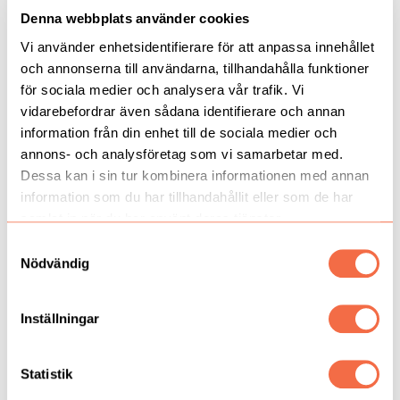
Denna webbplats använder cookies
Vi använder enhetsidentifierare för att anpassa innehållet
29/06-2026
Brunnby Lantbrukardagar
och annonserna till användarna, tillhandahålla funktioner
för sociala medier och analysera vår trafik. Vi
Brunnby Lantbrukardagar 2026 Onsdag 1 Juli 09:00-17:00
Torsdag 2 Juli 09:00-17:00 Kom och träffa oss i monter 41-42
vidarebefordrar även sådana identifierare och annan
information från din enhet till de sociala medier och
annons- och analysföretag som vi samarbetar med.
Läs mer
Dessa kan i sin tur kombinera informationen med annan
information som du har tillhandahållit eller som de har
samlat in när du har använt deras tjänster.
Samtyckesval
Nödvändig
Inställningar
Statistik