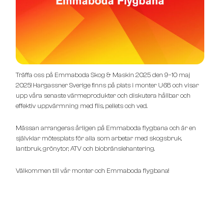
Träffa oss på Emmaboda Skog & Maskin 2025 den 9–10 maj
2025! Hargassner Sverige finns på plats i monter U68 och visar
upp våra senaste värmeprodukter och diskutera hållbar och
effektiv uppvärmning med flis, pellets och ved.
Mässan arrangeras årligen på Emmaboda flygbana och är en
självklar mötesplats för alla som arbetar med skogsbruk,
lantbruk, grönytor, ATV och biobränslehantering.
Välkommen till vår monter och Emmaboda flygbana!