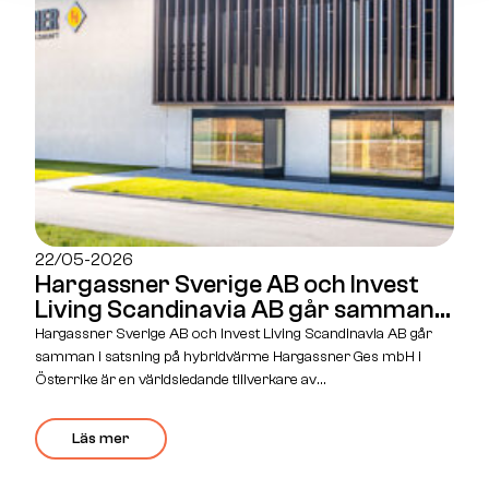
22/05-2026
Hargassner Sverige AB och Invest
Living Scandinavia AB går samman i
satsning på hybridvärme
Hargassner Sverige AB och Invest Living Scandinavia AB går
samman i satsning på hybridvärme Hargassner Ges mbH i
Österrike är en världsledande tillverkare av
uppvärmningslösningar baserade på biobränslen såsom ved,
flis och pellets. Företaget ligger i framkant när det gäller både
Läs mer
kvalitet och när det gäller utveckling av framtidssäker och
miljövänlig teknik, som möter morgondagens […]