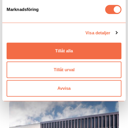
Marknadsföring
Visa detaljer
22/06-2026
Borgeby Fältdagar 24-25 Juni
Tillåt alla
Borgeby Fältdagar 24-25 Juni Kom och besök oss under
Borgeby fältdagar i monter K73. Onsdag 09:00-18:00 Torsdag
09:00-17:00
Tillåt urval
Läs mer
Avvisa