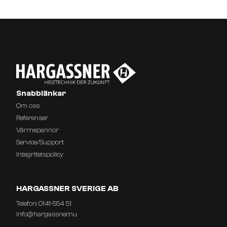
Snabblänkar
Om oss
Referenser
Värmepannor
Service/Support
Integritetspolicy
HARGASSNER SVERIGE AB
Telefon:
0141-554 51
info@hargassner.nu