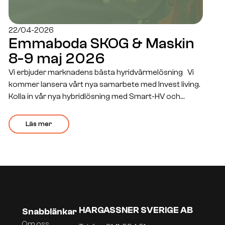
22/04-2026
Emmaboda SKOG & Maskin
8-9 maj 2026
Vi erbjuder marknadens bästa hyridvärmelösning Vi
kommer lansera vårt nya samarbete med Invest living.
Kolla in vår nya hybridlösning med Smart-HV och
värmepump från Invest living. Klicka Här för mer
information om värmepumparna. Kontakt för frågor
Läs mer
om värmepumpar och Hybridlösningar: Oscar 072-
342 12 84 Oscar.folmanis@investliving.se Patrik 072-
342 12 86 Patrik@hargassner.nu
HARGASSNER SVERIGE AB
Snabblänkar
Om oss