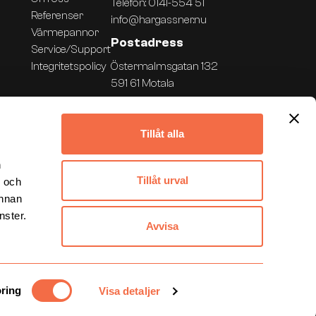
Telefon:
0141-554 51
Referenser
info@hargassner.nu
Värmepannor
Postadress
Service/Support
Integritetspolicy
Östermalmsgatan 132
591 61 Motala
Tillåt alla
n
Tillåt urval
- och
annan
nster.
Avvisa
ring
Visa detaljer