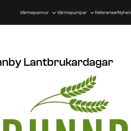
Värmepannor
Värmepumpar
Referenser
Nyhet
nnby Lantbrukardagar