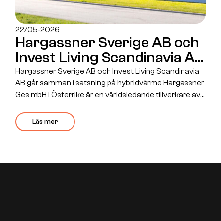
22/05-2026
Hargassner Sverige AB och
Invest Living Scandinavia AB
går samman i satsning på
Hargassner Sverige AB och Invest Living Scandinavia
hybridvärme
AB går samman i satsning på hybridvärme Hargassner
Ges mbH i Österrike är en världsledande tillverkare av
uppvärmningslösningar baserade på biobränslen
såsom ved, flis och pellets. Företaget ligger i framkant
Läs mer
när det gäller både kvalitet och när det gäller
utveckling av framtidssäker och miljövänlig teknik, som
möter morgondagens […]