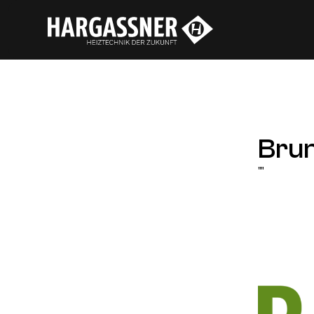
Bru
""